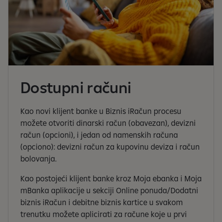
Dostupni računi
Kao novi klijent banke u Biznis iRačun procesu
možete otvoriti dinarski račun (obavezan), devizni
račun (opcioni), i jedan od namenskih računa
(opciono): devizni račun za kupovinu deviza i račun
bolovanja.
Kao postojeći klijent banke kroz Moja ebanka i Moja
mBanka aplikacije u sekciji Online ponuda/Dodatni
biznis iRačun i debitne biznis kartice u svakom
trenutku možete aplicirati za račune koje u prvi