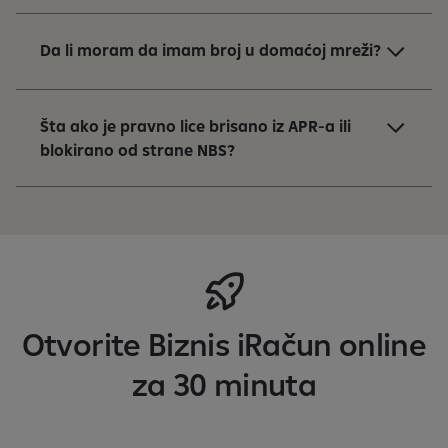
Da li moram da imam broj u domaćoj mreži?
Šta ako je pravno lice brisano iz APR-a ili
blokirano od strane NBS?
Otvorite Biznis iRačun online
za 30 minuta