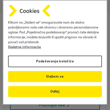
Klikom na „Slažem se“ omogućavate nam da stalno
Kako aplicirati za Biznis
poboljšavamo našu veb stranicu i stvaramo personalizovane
oglase. Pod „Pojedinačna podešavanja“ pronaći ćete detaljne
iRačun?
informacije, možete dozvoliti ili uputiti prigovor na obradu ili
povući vaš pristanak.
Dodatne informacije
Podešavanja kolačića
VODIČ
Pročitajte kompletan vodič
Slažem se
Pripremili smo detaljan vodič u kome možete
saznati sve o apliciranju za Biznis iRačun.
Odbij
Pročitajte više