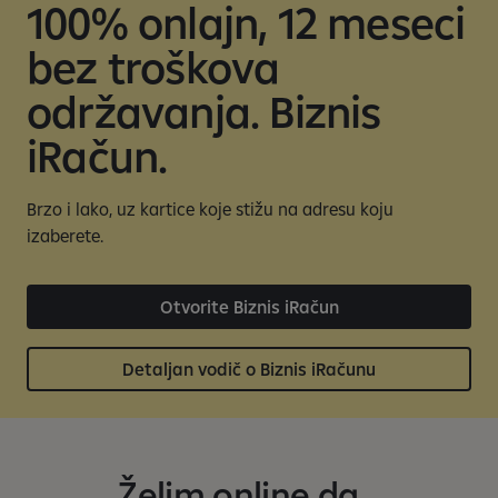
s
100% onlajn, 12 meseci
bez troškova
održavanja. Biznis
iRačun.
Brzo i lako, uz kartice koje stižu na adresu koju
izaberete.
Otvorite Biznis iRačun
Detaljan vodič o Biznis iRačunu
Želim online da...