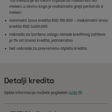
-za investicije sa rokom otplate od maksimum 60
meseci, u okviru koga je maksimalni grejs period do 6
meseci
minimalni iznos kredita RSD 150.000 – maksimalni iznos
kredita RSD 3.600.000
naknada za izvršenu uslugu obrade kreditnog zahteva
je 1% od iznosa kredita, jednokratno
bez naknade za prevremenu otplatu kredita
Detalji kredita
Opšte informacije možete pogledati
ovde
.