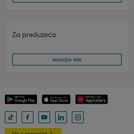
Za preduzeća
Saznajte više
File a complaint