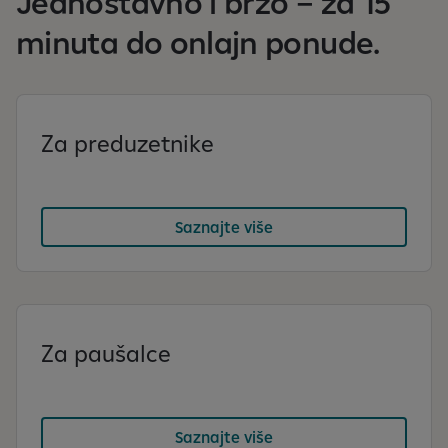
Jednostavno i brzo – za 15
minuta do onlajn ponude.
Za preduzetnike
Saznajte više
Za paušalce
Saznajte više