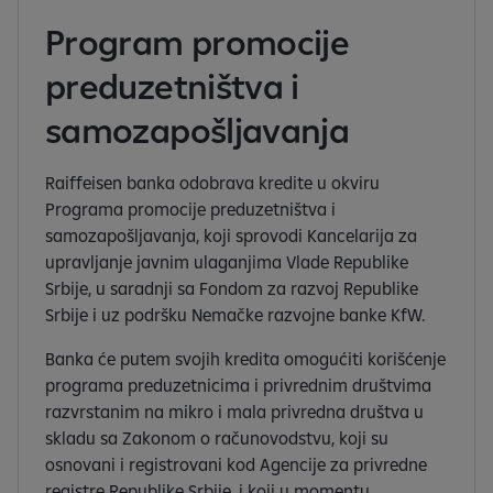
Program promocije
preduzetništva i
samozapošljavanja
Raiffeisen banka odobrava kredite u okviru
Programa promocije preduzetništva i
samozapošljavanja, koji sprovodi Kancelarija za
upravljanje javnim ulaganjima Vlade Republike
Srbije, u saradnji sa Fondom za razvoj Republike
Srbije i uz podršku Nemačke razvojne banke KfW.
Banka će putem svojih kredita omogućiti korišćenje
programa preduzetnicima i privrednim društvima
razvrstanim na mikro i mala privredna društva u
skladu sa Zakonom o računovodstvu, koji su
osnovani i registrovani kod Agencije za privredne
registre Republike Srbije, i koji u momentu