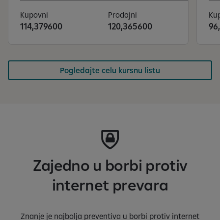
Kupovni
Prodajni
Ku
114,379600
120,365600
96
S
e
Pogledajte celu kursnu listu
a
f
i
ș
e
a
z
ă
Zajedno u borbi protiv
s
l
internet prevara
i
d
e
Znanje je najbolja preventiva u borbi protiv internet