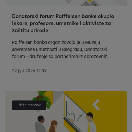
Donatorski forum Raiffeisen banke okupio
lekare, profesore, umetnike i aktiviste za
zaštitu prirode
Raiffeisen banka organizovala je u Muzeju
savremene umetnosti u Beogradu, Donatorski
forum - druženje sa partnerima iz obrazovnih,
kulturnih i zdravstvenih institucija čiji rad pomaže.
22 јун 2026 12:09
Tržišni trendovi