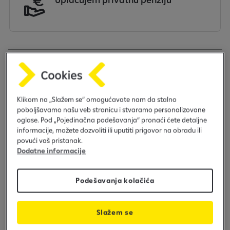
Klikom na „Slažem se“ omogućavate nam da stalno
poboljšavamo našu veb stranicu i stvaramo personalizovane
oglase. Pod „Pojedinačna podešavanja“ pronaći ćete detaljne
informacije, možete dozvoliti ili uputiti prigovor na obradu ili
povući vaš pristanak.
Dodatne informacije
Podešavanja kolačića
Slažem se