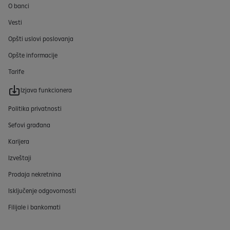
O banci
Vesti
Opšti uslovi poslovanja
Opšte informacije
Tarife
Izjava funkcionera
Politika privatnosti
Sefovi građana
Karijera
Izveštaji
Prodaja nekretnina
Isključenje odgovornosti
Filijale i bankomati