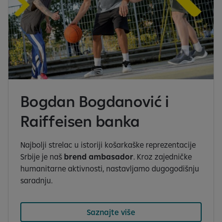
Bogdan Bogdanović i
Raiffeisen banka
Najbolji strelac u istoriji košarkaške reprezentacije
Srbije je naš
brend ambasador
. Kroz zajedničke
humanitarne aktivnosti, nastavljamo dugogodišnju
saradnju.
Saznajte više