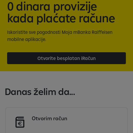
0 dinara provizije
kada plaćate račune
Iskoristite sve pogodnosti Moja mBanka Raiffeisen
mobilne aplikacije.
Otvorite besplatan iRačun
Danas želim da...
Otvorim račun