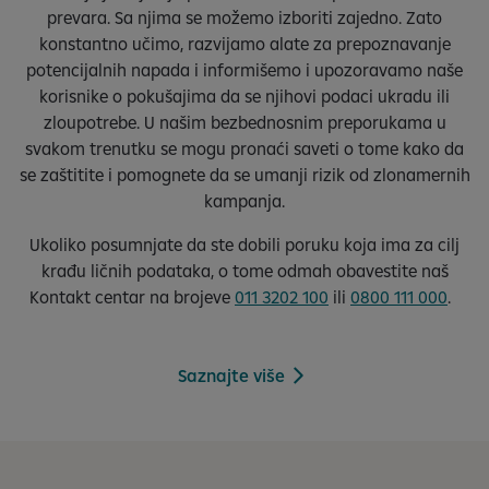
-
prevara. Sa njima se možemo izboriti zajedno. Zato
u
konstantno učimo, razvijamo alate za prepoznavanje
r
potencijalnih napada i informišemo i upozoravamo naše
i
korisnike o pokušajima da se njihovi podaci ukradu ili
l
zloupotrebe. U našim bezbednosnim preporukama u
e
svakom trenutku se mogu pronaći saveti o tome kako da
1
se zaštitite i pomognete da se umanji rizik od zlonamernih
d
kampanja.
i
Ukoliko posumnjate da ste dobili poruku koja ima za cilj
n
krađu ličnih podataka, o tome odmah obavestite naš
5
Kontakt centar na brojeve
011 3202 100
ili
0800 111 000
.
Saznajte više