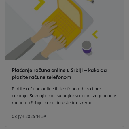
Plaćanje računa online u Srbiji – kako da
platite račune telefonom
Platite račune online ili telefonom brzo i bez
čekanja. Saznajte koji su najlakši načini za plaćanje
računa u Srbiji i kako da uštedite vreme.
08 јун 2026 14:59