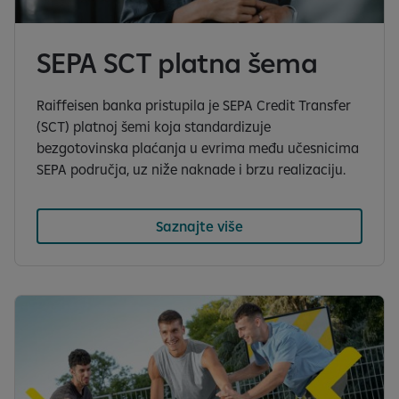
SEPA SCT platna šema
Raiffeisen banka pristupila je SEPA Credit Transfer
(SCT) platnoj šemi koja standardizuje
bezgotovinska plaćanja u evrima među učesnicima
SEPA područja, uz niže naknade i brzu realizaciju.
Saznajte više