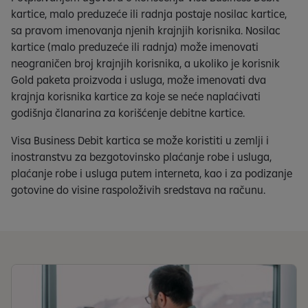
kartice, malo preduzeće ili radnja postaje nosilac kartice,
sa pravom imenovanja njenih krajnjih korisnika. Nosilac
kartice (malo preduzeće ili radnja) može imenovati
neograničen broj krajnjih korisnika, a ukoliko je korisnik
Gold paketa proizvoda i usluga, može imenovati dva
krajnja korisnika kartice za koje se neće naplaćivati
godišnja članarina za korišćenje debitne kartice.
Visa Business Debit kartica se može koristiti u zemlji i
inostranstvu za bezgotovinsko plaćanje robe i usluga,
plaćanje robe i usluga putem interneta, kao i za podizanje
gotovine do visine raspoloživih sredstava na računu.