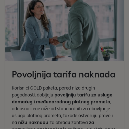
Povoljnija tarifa naknada
Korisnici GOLD paketa, pored niza drugih
pogodnosti, dobijaju
povoljniju tarifu za usluge
domaćeg i međunarodnog platnog prometa
,
odnosno cene niže od standardnih za obavljanje
usluga platnog prometa, takođe ostvaruju pravo i
na
nižu naknadu
za obradu zahteva
za