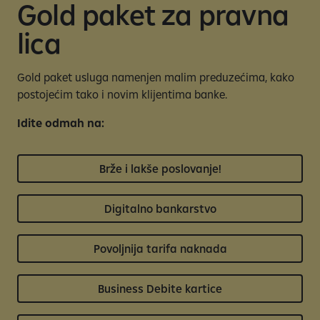
s
Gold paket za pravna
lica
Gold paket usluga namenjen malim preduzećima, kako
postojećim tako i novim klijentima banke.
Idite odmah na:
Brže i lakše poslovanje!
Digitalno bankarstvo
Povoljnija tarifa naknada
Business Debite kartice