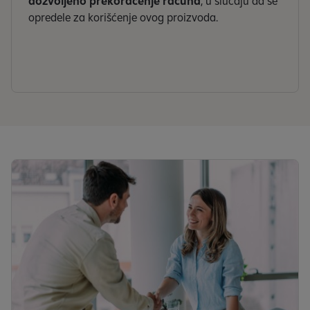
dozvoljeno prekoračenje računa
, u slučaju da se
opredele za korišćenje ovog proizvoda.