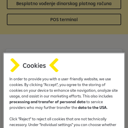
Besplatno vođenje dinarskog platnog računa
POS terminal
Povoljnije tarife za platni promet
In order to provide you with a user-friendly website, we use
cookies. By clicking “Accept”, you agree to the storing of
cookies on your device to enhance site navigation, analyze site
usage, and assist in our marketing efforts. This also includes
Pristup elektronskim bankarskim
processing and transfer of personal data
to service
sistemima
providers who may further transfer the
data to the USA.
Click "Reject" to reject all cookies that are not technically
necessary. Under "Individual settings" you can choose whether