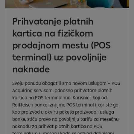
Prihvatanje platnih
kartica na fizičkom
prodajnom mestu (POS
terminal) uz povoljnije
naknade
Svoju ponudu obogatili smo novom uslugom – POS
Acquiring servisom, odnosno prihvatom platnih
kartica na POS terminalima. Korisnici, koji od
Raiffeisen banke iznajme POS terminal i koriste ga
kao proizvod u okviru paketa proizvoda i usluga
banke, stiču pravo na povoljniju tarifu za mesečnu
naknadu za prihvat platnih kartica na POS
terminalu, a u mesecu kada se ostvari definisani