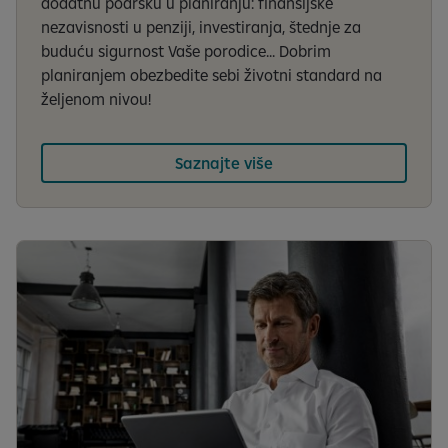
dodatnu podršku u planiranju: finansijske
nezavisnosti u penziji, investiranja, štednje za
buduću sigurnost Vaše porodice... Dobrim
planiranjem obezbedite sebi životni standard na
željenom nivou!
Saznajte više