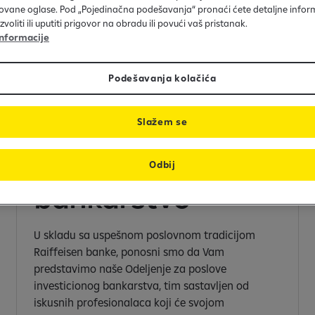
ovane oglase. Pod „Pojedinačna podešavanja“ pronaći ćete detaljne inform
oliti ili uputiti prigovor na obradu ili povući vaš pristanak.
nformacije
Podešavanja kolačića
Slažem se
Investiciono
Odbij
bankarstvo
U skladu sa uspešnom poslovnom tradicijom
Raiffeisen banke, ponosni smo da Vam
predstavimo naše Odeljenje za poslove
investicionog bankarstva, tim sastavljen od
iskusnih profesionalaca koji će svojom