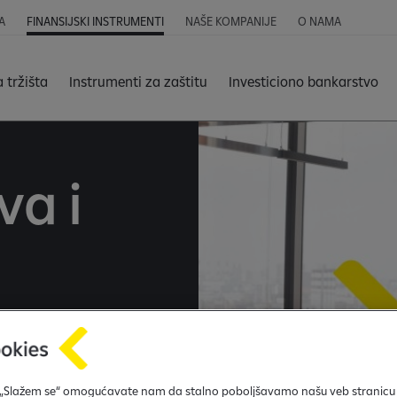
A
FINANSIJSKI INSTRUMENTI
NAŠE KOMPANIJE
O NAMA
a tržišta
Instrumenti za zaštitu
Investiciono bankarstvo
va i
ke nudi širok opseg
 „Slažem se“ omogućavate nam da stalno poboljšavamo našu veb stranicu