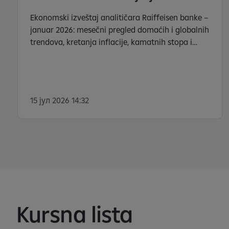
Ekonomski izveštaj analitičara Raiffeisen banke –
januar 2026: mesečni pregled domaćih i globalnih
trendova, kretanja inflacije, kamatnih stopa i
cena.
15 јул 2026 14:32
S
e
a
f
i
ș
e
Kursna lista
a
z