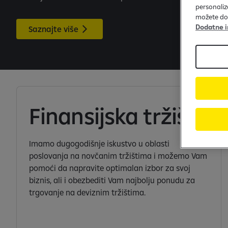
personaliz
možete dozv
Dodatne i
Saznajte više
Finansijska tržišta
Imamo dugogodišnje iskustvo u oblasti
poslovanja na novčanim tržištima i možemo Vam
pomoći da napravite optimalan izbor za svoj
biznis, ali i obezbediti Vam najbolju ponudu za
trgovanje na deviznim tržištima.