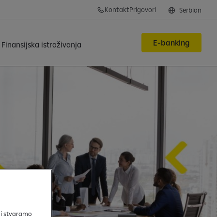
Kontakt
Prigovori
Serbian
E-banking
Finansijska istraživanja
 i stvaramo