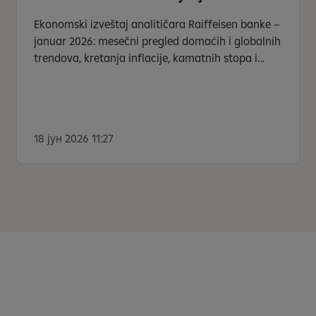
Ekonomski izveštaj analitičara Raiffeisen banke –
januar 2026: mesečni pregled domaćih i globalnih
trendova, kretanja inflacije, kamatnih stopa i
cena.
18 јун 2026 11:27