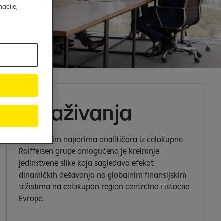
acije,
Istraživanja
Zajedničkim naporima analitičara iz celokupne
Raiffeisen grupe omogućeno je kreiranje
jedinstvene slike koja sagledava efekat
dinamičkih dešavanja na globalnim finansijskim
tržištima na celokupan region centralne i istočne
Evrope.