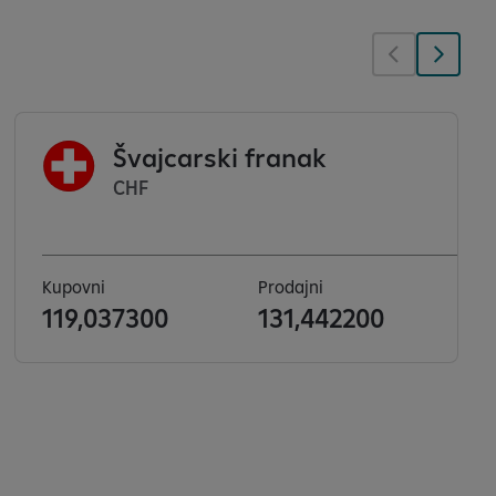
Švajcarski franak
CHF
Kupovni
Prodajni
119,037300
131,442200