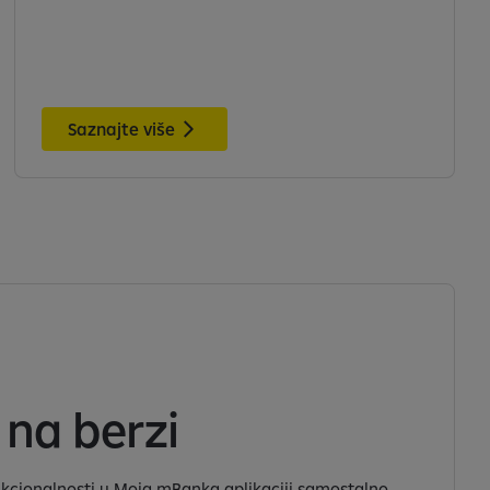
Saznajte više
 na berzi
kcionalnosti u Moja mBanka aplikaciji samostalno