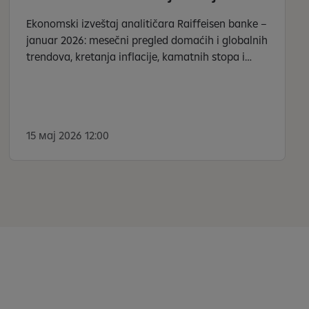
Ekonomski izveštaj analitičara Raiffeisen banke –
januar 2026: mesečni pregled domaćih i globalnih
trendova, kretanja inflacije, kamatnih stopa i
cena.
15 мај 2026 12:00