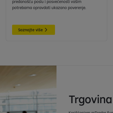
predanošću poslu i posvećenosti vašim
potrebama opravdati ukazano poverenje.
Saznajte više
Trgovina
Korišćenjem mTrader fun