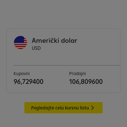
Američki dolar
USD
Kupovni
Prodajni
96,729400
106,809600
Pogledajte celu kursnu listu