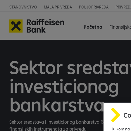
STANOVNIŠTVO
MALA PRIVREDA
POLJOPRIVREDA
PRIVRED
Početna
Finansijsk
Sektor sredsta
investicionog
bankarstva
Sektor sredstava i investicionog bankarstva Raiffeisen ban
finansijskih instrumenata za privredu
Klikom na