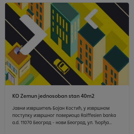
доноси следећи:
KO Zemun jednosoban stan 40m2
Јавни извршитељ Бојан Костић, у извршном
поступку извршног повериоца Raiffesien banka
a.d. 11070 Београд - нови Београд, ул. Ђорђа
Станојевића бр. 16, МБ 17335600, ПИБ 100000299,