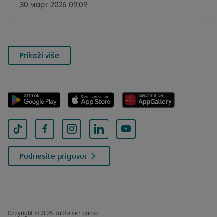
ради извршења на основу веродостојне исправе,
30 март 2026 09:09
дана 18.03.2026. године донео је следећи:
Prikaži više
Podnesite prigovor
Copyright © 2025 Raiffeisen banka