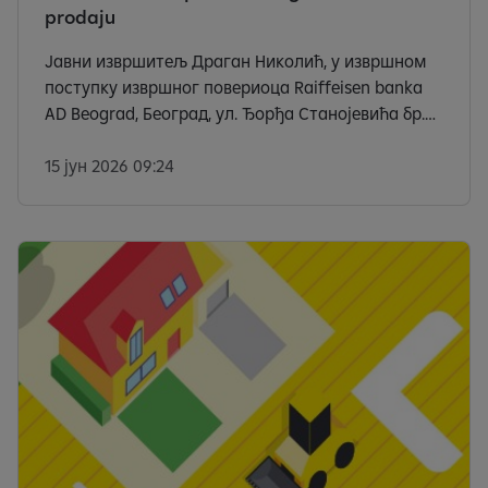
prodaju
Јавни извршитељ Драган Николић, у извршном
поступку извршног повериоца Raiffeisen banka
AD Beograd, Београд, ул. Ђорђа Станојевића бр.
16, МБ 17335600, ПИБ 100000299, ради извршења
на основу чл. 172 Закона о извршењу и
15 јун 2026 09:24
обезбеђењу доноси следећи: