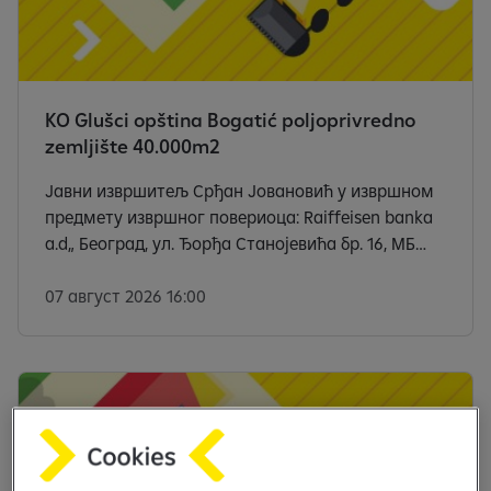
KO Glušci opština Bogatić poljoprivredno
zemljište 40.000m2
Јавни извршитељ Срђан Јовановић у извршном
предмету извршног повериоца: Raiffeisen banka
a.d„ Београд, ул. Ђорђа Станојевића бр. 16, МБ
17335600, ПИБ 100000299, у складу са чланом 173.
Закона о извршењу и обезбеђењу („Сл. гласник
07 август 2026 16:00
РС”, бр. 106/2015, 106/2016 — аутентично
тумачење, 13/2017 — аутентично тумачење и
54/2019 и 9/2020 — аутентично тумачење),
доноси следећи: