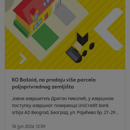
KO Bašaid, na prodaju više parcela
poljoprivrednog zemljišta
Јавни извршитељ Драган Николић, у извршном
поступку извршног повериоца UniCredit bank
srbija AD Beograd, Београд, ул. Рајићева бр. 27-29,
МБ 17324918, ПИБ 100000170 ради извршења на
основу чл. 172 Закона о извршењу и обезбеђењу
10 јул 2026 12:59