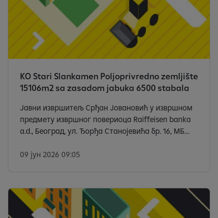
KO Stari Slankamen Poljoprivredno zemljište
15106m2 sa zasadom jabuka 6500 stabala
Јавни извршитељ Срђан Јовановић у извршном
предмету извршног повериоца Raiffeisen banka
a.d., Београд, ул. Ђорђа Станојевића бр. 16, МБ
17335600, ПИБ 100000299, у складу са чланом 173.
Закона о извршењу и обезбеђењу („Сл. гласник
09 јун 2026 09:05
РС”, бр. 106/2015, 106/2016 аутентично тумачење,
113/2017 аутентично тумачење и 54/2019 и 9/2020
— аутентично тумачење), доноси следећи
закључак: