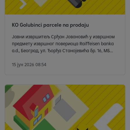
KO Golubinci parcele na prodaju
Јавни извршитељ Срђан Јовановић у извршном
предмету извршног повериоца Raiffeisen banka
a.d., Београд, ул. Ђорђа Станојевића бр. 16, МБ
17335600, ПИБ 100000299, са чланом 173. Закона о
извршењу и обезбеђењу („Сл. гласник РС”, бр.
15 јун 2026 08:54
106/2015, 106/2016 — аутентично тумачење, 1
13/2017 — аутентично тумачење и 54/2019 и
9/2020 — аутентично тумачење), доноси
следећи: