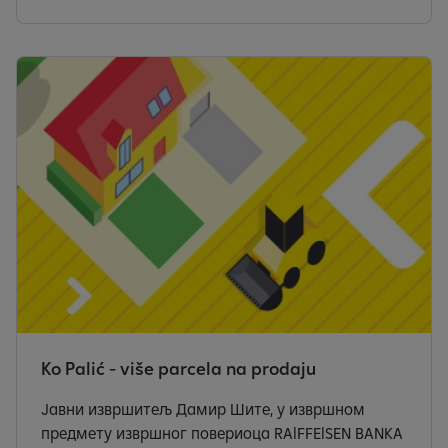
Ko Palić - više parcela na prodaju
Јавни извршитељ Дамир Шите, у извршном
предмету извршног повериоца RAlFFElSEN BANКA