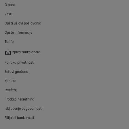
O banci
Vesti
Opšti uslovi poslovanja
Opšte informacije
Tarife
Izjava funkcionera
Politika privatnosti
Sefovi građana
Karijera
Izveštaji
Prodaja nekretnina
Isključenje odgovornosti
Filijale i bankomati