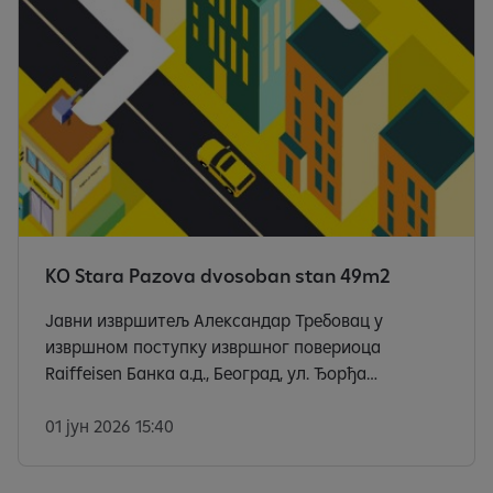
KO Stara Pazova dvosoban stan 49m2
Јавни извршитељ Александар Требовац у
извршном поступку извршног повериоца
Raiffeisen Банка а.д., Београд, ул. Ђорђа
Станојевића бр. 16, МБ 17335600, ПИБ на основу
Решења о извршењу Основног суда уВеликој
01 јун 2026 15:40
Плани судска јединица у Смедеревској Паланци
Иив 106/202 од 16.03.2021. године, дана 15.05.2026.