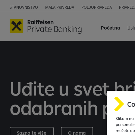
STANOVNIŠTVO
MALA PRIVREDA
POLJOPRIVREDA
PRIVRED
Početna
Usl
Uđite u svet bri
odabranih privi
Klikom na
personaliz
možete dozv
Saznajte više
O nama