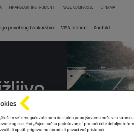
A
FINANSIJSKI INSTRUMENTI
NAŠE KOMPANIJE
O NAMA
uga privatnog bankarstva
VISA Infinite
Kontakt
žljivo
legija
 „Slažem se“ omogućavate nam da stalno poboljšavamo našu veb stranicu
ovane oglase. Pod „Pojedinačna podešavanja“ pronaći ćete detaljne inform
oliti ili uputiti prigovor na obradu ili povući vaš pristanak.