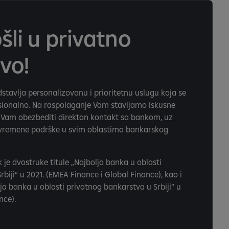
šli u privatno
vo!
stavlja personalizovanu i prioritetnu uslugu koja se
esionalno. Na raspolaganje Vam stavljamo iskusne
e Vam obezbediti direktan kontakt sa bankom, uz
ovremene podrške u svim oblastima bankarskog
 je dvostruke titule „Najbolja banka u oblasti
biji“ u 2021. (EMEA Finance i Global Finance), kao i
ja banka u oblasti privatnog bankarstva u Srbiji” u
nce).