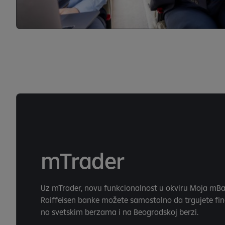
mTrader
Uz mTrader, novu funkcionalnost u okviru Moja mBa
Raiffeisen banke možete samostalno da trgujete fi
na svetskim berzama i na Beogradskoj berzi.