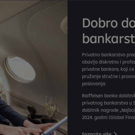
Dobro do
bankarst
Privatno bankarstvo pred
obavlja diskretno i prof
privatne bankare, koji ć
pružanje stručne i prav
poslovanja.
Raiffeisen banka dobitnik
privatnog bankarstva u Sr
dobitnik nagrade „Najbol
2024. godini (Global Fina
Saznajte više