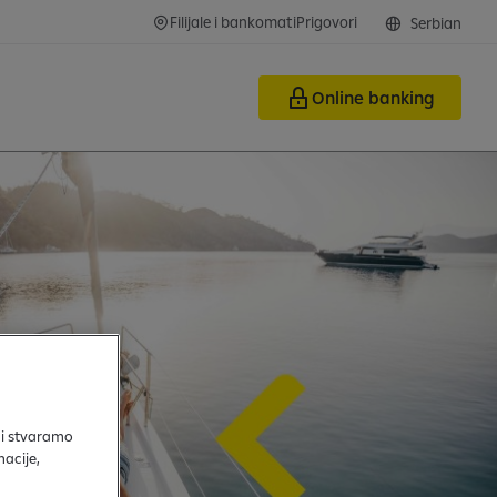
Filijale i bankomati
Prigovori
Serbian
Online banking
 i stvaramo
acije,