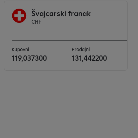
Švajcarski franak
CHF
Kupovni
Prodajni
119,037300
131,442200