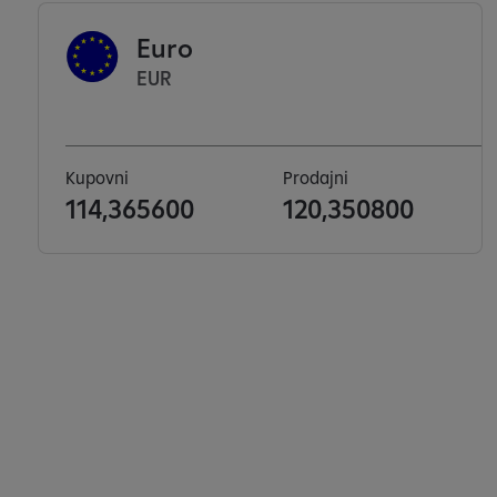
Euro
EUR
Kupovni
Prodajni
114,365600
120,350800
S
e
a
f
i
ș
e
a
z