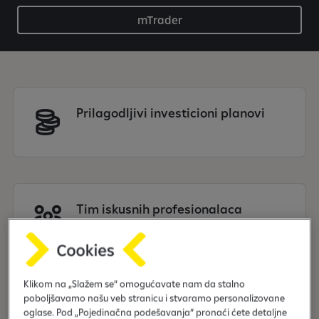
mTrader
Prilagodljivi investicioni planovi
Tim iskusnih profesionalaca
Klikom na „Slažem se“ omogućavate nam da stalno
poboljšavamo našu veb stranicu i stvaramo personalizovane
Širok spektar usluga
oglase. Pod „Pojedinačna podešavanja“ pronaći ćete detaljne