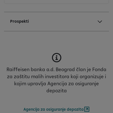
5
Prospekti
Raiffeisen banka a.d. Beograd član je Fonda
za zaštitu malih investitora koji organizuje i
kojim upravlja Agencija za osiguranje
depozita
Agencija za osiguranje depozita