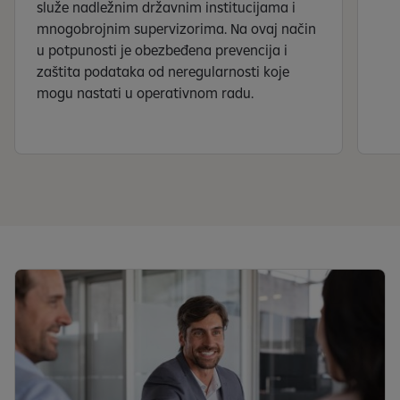
služe nadležnim državnim institucijama i
mnogobrojnim supervizorima. Na ovaj način
u potpunosti je obezbeđena prevencija i
zaštita podataka od neregularnosti koje
mogu nastati u operativnom radu.
S
e
a
f
i
ș
e
a
z
ă
s