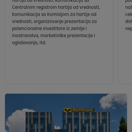
hartija od vrednosti, komunikacija sa
po
Centralnim registrom hartija od vrednosti,
naš
komunikacija sa Komisijom za hartije od
cel
vrednosti, organizovanje prezentacija za
dis
potencionalne investitore iz zemlje i
nep
inostranstva, marketinške prezentacije i
oglašavanja, itd.
S
e
a
f
i
ș
e