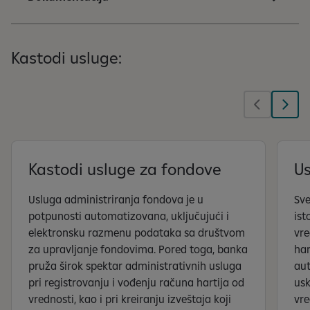
Kastodi usluge:
Kastodi usluge za fondove
Us
Usluga administriranja fondova je u
Sve
potpunosti automatizovana, uključujući i
ist
elektronsku razmenu podataka sa društvom
vre
za upravljanje fondovima. Pored toga, banka
har
pruža širok spektar administrativnih usluga
au
pri registrovanju i vođenju računa hartija od
usk
vrednosti, kao i pri kreiranju izveštaja koji
vre