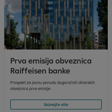
a
z
ă
s
l
i
d
e
-
u
Prva emisija obveznica
r
Raiffeisen banke
i
l
e
Prospekt za javnu ponudu dugoročnih dinarskih
1
obveznica prve emisije.
d
i
Saznajte više
n