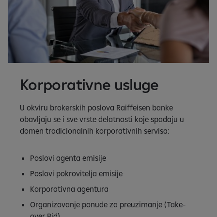
l
i
d
e
-
u
r
Korporativne usluge
i
l
e
U okviru brokerskih poslova Raiffeisen banke
1
obavljaju se i sve vrste delatnosti koje spadaju u
d
domen tradicionalnih korporativnih servisa:
i
n
Poslovi agenta emisije
6
Poslovi pokrovitelja emisije
Korporativna agentura
Organizovanje ponude za preuzimanje (Take-
over Bid)