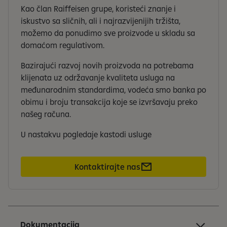
Kao član Raiffeisen grupe, koristeći znanje i
iskustvo sa sličnih, ali i najrazvijenijih tržišta,
možemo da ponudimo sve proizvode u skladu sa
domaćom regulativom.
Bazirajući razvoj novih proizvoda na potrebama
klijenata uz održavanje kvaliteta usluga na
međunarodnim standardima, vodeća smo banka po
obimu i broju transakcija koje se izvršavaju preko
našeg računa.
U nastakvu pogledaje kastodi usluge
Kontaktirajte nas
Dokumentacija