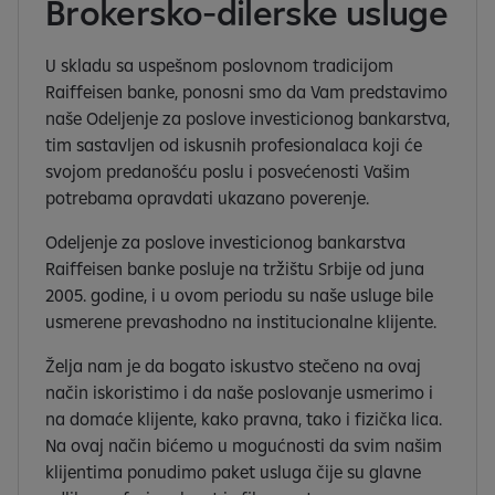
Brokersko-dilerske usluge
U skladu sa uspešnom poslovnom tradicijom
Raiffeisen banke, ponosni smo da Vam predstavimo
naše Odeljenje za poslove investicionog bankarstva,
tim sastavljen od iskusnih profesionalaca koji će
svojom predanošću poslu i posvećenosti Vašim
potrebama opravdati ukazano poverenje.
Odeljenje za poslove investicionog bankarstva
Raiffeisen banke posluje na tržištu Srbije od juna
2005. godine, i u ovom periodu su naše usluge bile
usmerene prevashodno na institucionalne klijente.
Želja nam je da bogato iskustvo stečeno na ovaj
način iskoristimo i da naše poslovanje usmerimo i
na domaće klijente, kako pravna, tako i fizička lica.
Na ovaj način bićemo u mogućnosti da svim našim
klijentima ponudimo paket usluga čije su glavne