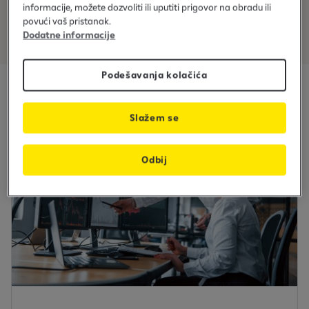
informacije, možete dozvoliti ili uputiti prigovor na obradu ili
povući vaš pristanak.
Dodatne informacije
Podešavanja kolačića
Slažem se
Odbij