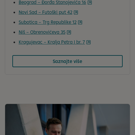
Beograd – Đorđa Stanojevića 16
Novi Sad – Futoški put 42
Subotica – Trg Republike 12
Niš – Obrenovićeva 35
Kragujevac – Kralja Petra I br. 7
Saznajte više