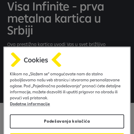
Visa Infinite - prva
metalna kartica u
Srbiji
Ova prestižna kartica uvodi Vas u svet brižljivo
odabranih privilegija i pogodnosti, na putovanjima, kao i
u svakodnevnom životu.
Klikom na „Slažem se“ omogućavate nam da stalno
Pogodnosti
poboljšavamo našu veb stranicu i stvaramo personalizovane
oglase. Pod „Pojedinačna podešavanja“ pronaći ćete detaljne
Pogledajte brošuru
informacije, možete dozvoliti ili uputiti prigovor na obradu ili
povući vaš pristanak.
Dodatne informacije
Podešavanja kolačića
Pogodnosti za putovanja i