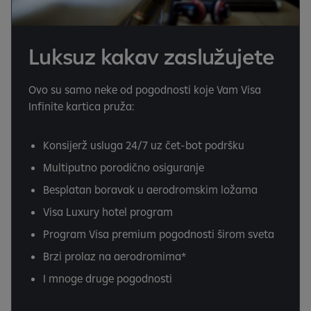
Luksuz kakav zaslužujete
Ovo su samo neke od pogodnosti koje Vam Visa
Infinite kartica pruža:
Konsijerž usluga 24/7 uz čet-bot podršku
Multiputno porodično osiguranje
Besplatan boravak u aerodromskim ložama
Visa Luxury hotel program
Program Visa premium pogodnosti širom sveta
Brzi prolaz na aerodromima*
I mnoge druge pogodnosti