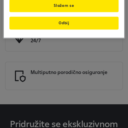
svakodnevni život
Slažem se
Odbij
Personalizovana konsijerž usluga
24/7
Multiputno porodično osiguranje
Pridružite se ekskluzivnom