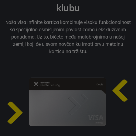
klubu
Naša Visa Infinite kartica kombinuje visoku funkcionalnost
sa specijalno osmišljenim povlasticama i ekskluzivnim
ponudama. Uz to, bićete među malobrojnima u našoj
zemlji koji će u svom novčaniku imati prvu metalnu
karticu na tržištu.