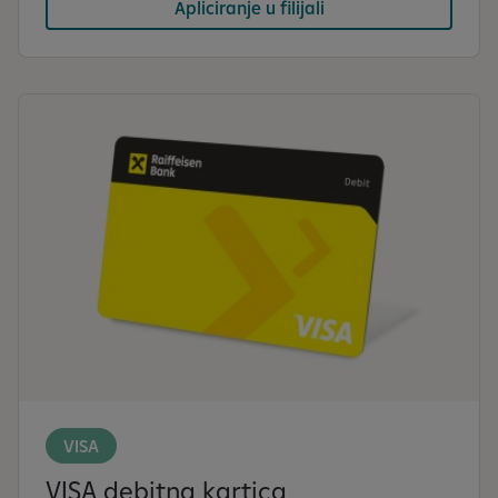
Apliciranje u filijali
VISA
VISA debitna kartica