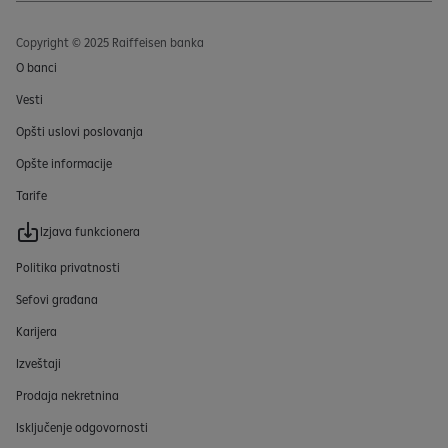
Copyright © 2025 Raiffeisen banka
O banci
Vesti
Opšti uslovi poslovanja
Opšte informacije
Tarife
Izjava funkcionera
Politika privatnosti
Sefovi građana
Karijera
Izveštaji
Prodaja nekretnina
Isključenje odgovornosti