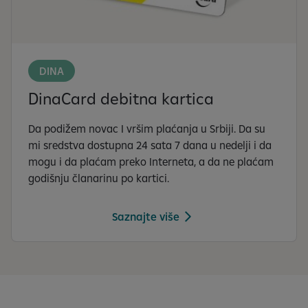
DINA
DinaCard debitna kartica
Da podižem novac I vršim plaćanja u Srbiji. Da su
mi sredstva dostupna 24 sata 7 dana u nedelji i da
mogu i da plaćam preko Interneta, a da ne plaćam
godišnju članarinu po kartici.
Saznajte više