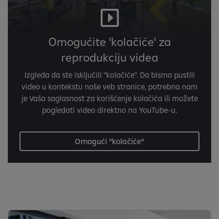
Omogućite 'kolačiće' za
reprodukciju videa
Izgleda da ste isključili "kolačiće". Da bismo pustili
video u kontekstu naše veb stranice, potrebna nam
je Vaša saglasnost za korišćenje kolačića ili možete
pogledati video direktno na YouTube-u.
Omogući "kolačiće"