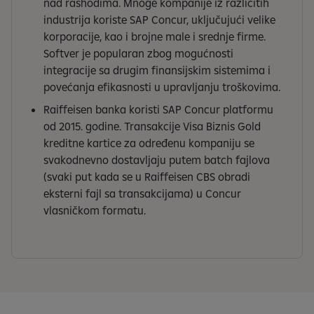
nad rashodima. Mnoge kompanije iz različitih
industrija koriste SAP Concur, uključujući velike
korporacije, kao i brojne male i srednje firme.
Softver je popularan zbog mogućnosti
integracije sa drugim finansijskim sistemima i
povećanja efikasnosti u upravljanju troškovima.
Raiffeisen banka koristi SAP Concur platformu
od 2015. godine. Transakcije Visa Biznis Gold
kreditne kartice za određenu kompaniju se
svakodnevno dostavljaju putem batch fajlova
(svaki put kada se u Raiffeisen CBS obradi
eksterni fajl sa transakcijama) u Concur
vlasničkom formatu.