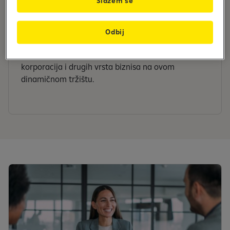
Slažem se
regiona centralne i istočne Evrope sa 30 godina
rada i skoro 20 miliona klijenata. Stručnost naše
grupacije u ovom regionu, u kombinaciji sa
Odbij
sveobuhvatnim istraživanjima, omogućava nam da
pružimo jedinstvenu podršku poslovanju
korporacija i drugih vrsta biznisa na ovom
dinamičnom tržištu.