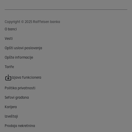
Copyright © 2025 Raiffeisen banka
O banci
Vesti
Opšti uslovi poslovanja
Opšte informacije
Tarife
Izjava funkcionera
Politika privatnosti
Sefovi građana
Karijera
Izveštaji
Prodaja nekretnina