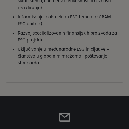
skladištenja, energetska efikasnost, aktivnosti
recikliranja)
Informisanje o aktuelnim ESG temama (CBAM,
ESG upitnik)
Razvoj specijalizovanih finansijskih proizvoda za
ESG projekte
Uključivanje u međunarodne ESG inicijative –
članstvo u globalnim mrežama i poštovanje
standarda