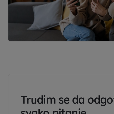
Trudim se da odgo
svako pitanje