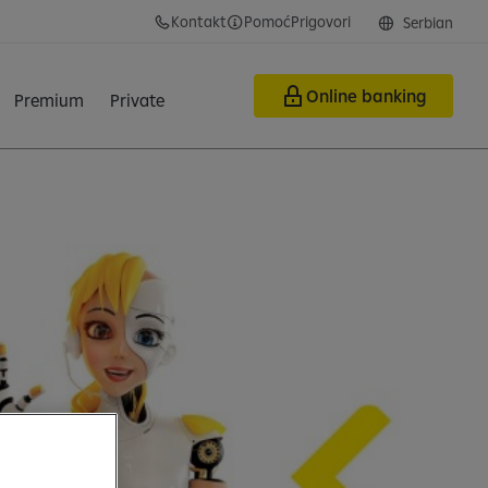
Kontakt
Pomoć
Prigovori
Serbian
Online banking
Premium
Private