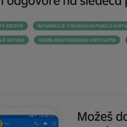
 odgovore na sledeća p
TE KREDITA
INFORMACIJE O BLOKADI/AKTIVACIJI KARTI
NJE RAČUNA
IZGUBLJENA/UKRADENA KARTICA/PIN
Možeš da