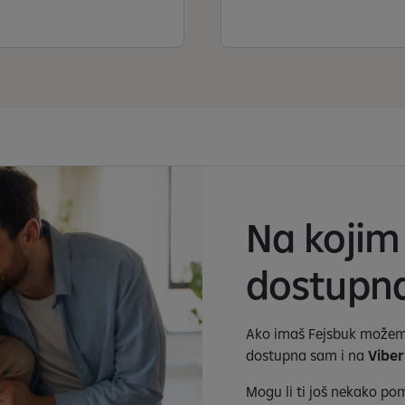
Na koji
dostupn
Ako imaš Fejsbuk možemo
dostupna sam i na
Viber
Mogu li ti još nekako po