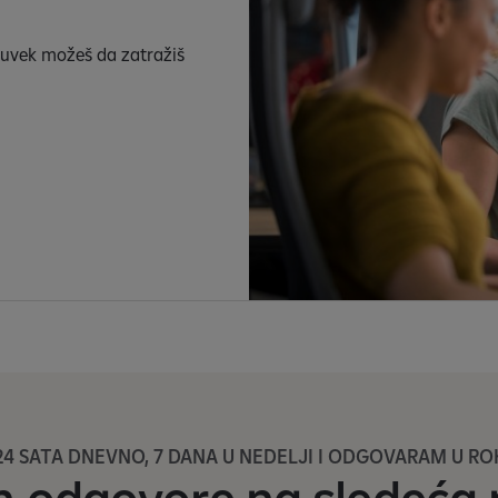
 uvek možeš da zatražiš
4 SATA DNEVNO, 7 DANA U NEDELJI I ODGOVARAM U ROK