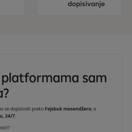
dopisivanje
m platformama sam
a?
 se dopisivati preko
Fejsbuk mesendžera
, a
u,
24/7
.
moći?