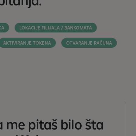
itanja:
CA
LOKACIJE FILIJALA / BANKOMATA
AKTIVIRANJE TOKENA
OTVARANJE RAČUNA
 me pitaš bilo šta