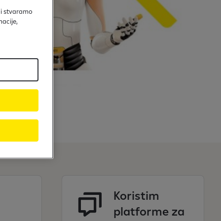
 i stvaramo
acije,
Koristim
platforme za