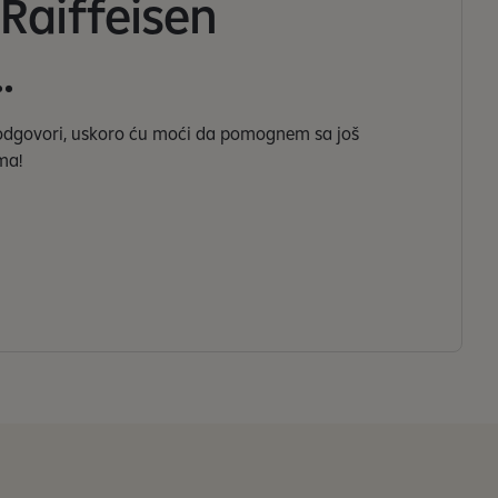
 Raiffeisen
.
 odgovori, uskoro ću moći da pomognem sa još
ma!