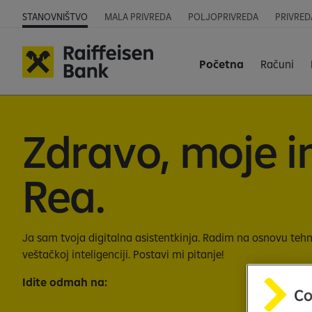
STANOVNIŠTVO
MALA PRIVREDA
POLJOPRIVREDA
PRIVRED
Početna
Računi
Zdravo, moje i
Rea.
Ja sam tvoja digitalna asistentkinja. Radim na osnovu tehn
veštačkoj inteligenciji. Postavi mi pitanje!
Idite odmah na: