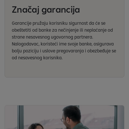
Značaj garancija
Garancije pružaju korisniku sigurnost da će se
obeštetiti od banke za nečinjenje ili neplaćanje od
strane nesavesnog ugovornog partnera.
Nalogodavac, koristeći ime svoje banke, osigurava
bolju poziciju i uslove pregovaranja i obezbeđuje se
od nesavesnog korisnika.