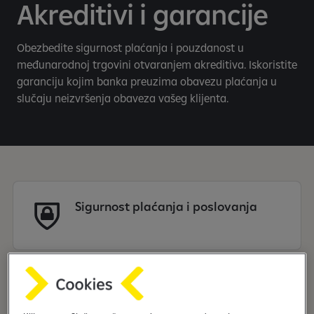
Akreditivi i garancije
Obezbedite sigurnost plaćanja i pouzdanost u
međunarodnoj trgovini otvaranjem akreditiva. Iskoristite
garanciju kojim banka preuzima obavezu plaćanja u
slučaju neizvršenja obaveza vašeg klijenta.
Sigurnost plaćanja i poslovanja
Poverenje i pouzdanost