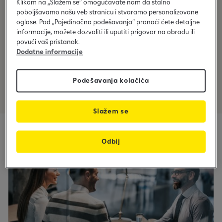
Klikom na „Slažem se“ omogućavate nam da stalno
poboljšavamo našu veb stranicu i stvaramo personalizovane
oglase. Pod „Pojedinačna podešavanja“ pronaći ćete detaljne
informacije, možete dozvoliti ili uputiti prigovor na obradu ili
povući vaš pristanak.
Dodatne informacije
Podrška međunarodnim
transakcijama
Podešavanja kolačića
Slažem se
Odbij