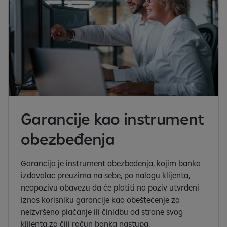
Garancije kao instrument
obezbeđenja
Garancija je instrument obezbeđenja, kojim banka
izdavalac preuzima na sebe, po nalogu klijenta,
neopozivu obavezu da će platiti na poziv utvrđeni
iznos korisniku garancije kao obeštećenje za
neizvršeno plaćanje ili činidbu od strane svog
klijenta za čiji račun banka nastupa.