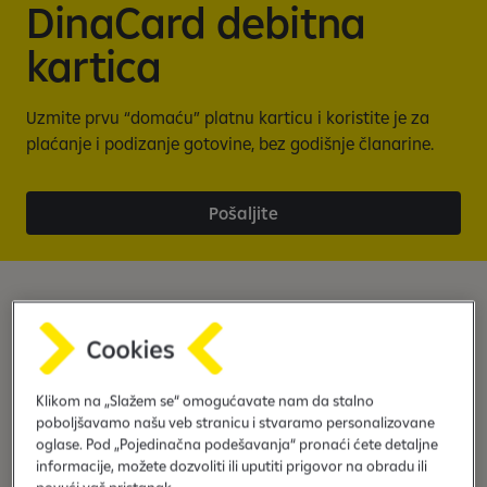
DinaCard debitna
kartica
Uzmite prvu “domaću” platnu karticu i koristite je za
plaćanje i podizanje gotovine, bez godišnje članarine.
Pošaljite
Domaća platna kartica
Klikom na „Slažem se“ omogućavate nam da stalno
poboljšavamo našu veb stranicu i stvaramo personalizovane
oglase. Pod „Pojedinačna podešavanja“ pronaći ćete detaljne
informacije, možete dozvoliti ili uputiti prigovor na obradu ili