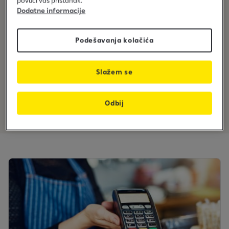
povući vaš pristanak.
Bez godišnje naknade
Dodatne informacije
Podešavanja kolačića
Slažem se
Sigurno plaćanje
Odbij